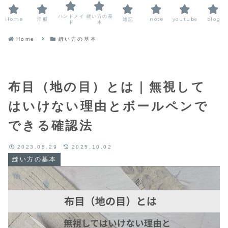
ハンドメイ
縫い方の基
Home
洋服
雑記
note
youtube
blog
ド
本
Home
縫い方の基本
布目（地の目）とは｜無視して
はいけない理由とボールペンで
できる確認法
2023.05.29
2025.10.02
縫い方の基本