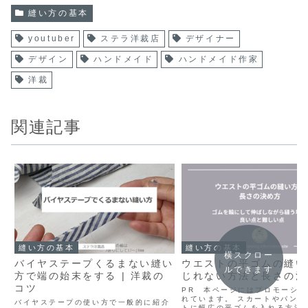
縫い方の基本
youtuber
ステラ洋裁店
デザイナー
デザイン
ハンドメイド
ハンドメイド作家
洋裁
関連記事
縫い方の基本
縫い方の基本
横スクロー
バイヤステープくるまない縫い
ウエストの平ゴムの縫い
ルできます
方で端の始末をする | 洋裁の
じれない方法と長さの決
コツ
PR 本ページにはプロモーシ
れています。 スカートやパンツ
バイヤステープの使い方で一般的に紹介
トに幅広の平ゴムを入れる方法