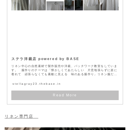
ステラ洋裁店 powered by BASE
リネン中心の自然素材で製作販売や洋裁、パッチワーク教室をしていま
す。 服作りのテーマは「懐かしくてあたらしい 片意地張らずに楽に
着れて 頑張らなくても素敵に見える 味のある服作り」リネン服だか
らと言っ...
stellagray23.thebase.in
リネン専門店