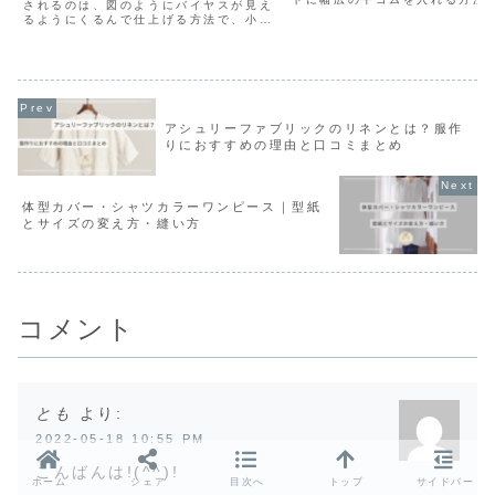
されるのは、図のようにバイヤスが見え
かあります。多くの場合は、仕
るようにくるんで仕上げる方法で、小物
ム通しで入れるやり方が一般的
作りなどにもよく使われます。 ハンドメ
その方法だと途中でねじれてし
イドでは王道の方法ですが、同じバイヤ
るくる回って最後に合...
ス始末でも洋服の作り方では衿ぐりや袖
ぐりの端の仕上げをグレ...
アシュリーファブリックのリネンとは？服作
りにおすすめの理由と口コミまとめ
体型カバー・シャツカラーワンピース｜型紙
とサイズの変え方・縫い方
コメント
とも
より:
2022-05-18 10:55 PM
こんばんは!(^^)!
ホーム
シェア
目次へ
トップ
サイドバー