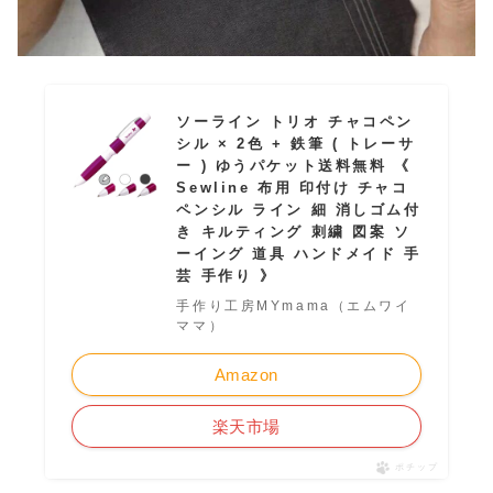
ソーライン トリオ チャコペン
シル × 2色 + 鉄筆 ( トレーサ
ー ) ゆうパケット送料無料 《
Sewline 布用 印付け チャコ
ペンシル ライン 細 消しゴム付
き キルティング 刺繍 図案 ソ
ーイング 道具 ハンドメイド 手
芸 手作り 》
手作り工房MYmama（エムワイ
ママ）
Amazon
楽天市場
ポチップ