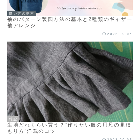
縫い方の基本
袖のパターン製図方法の基本と2種類のギャザー
袖アレンジ
2022.09.07
雑記
生地どれくらい買う？”作りたい服の用尺の見積
もり方”洋裁のコツ
2022.09.04