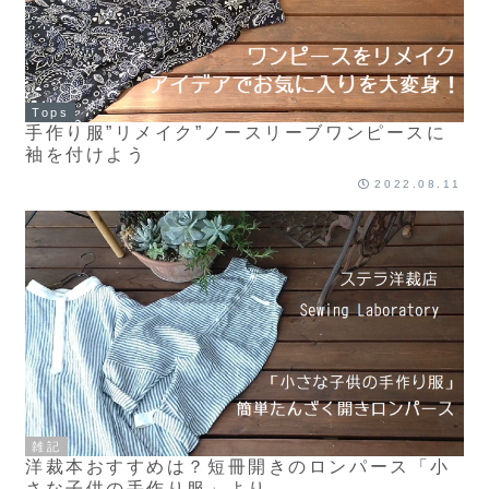
Tops
手作り服”リメイク”ノースリーブワンピースに
袖を付けよう
2022.08.11
雑記
洋裁本おすすめは？短冊開きのロンパース「小
さな子供の手作り服」より