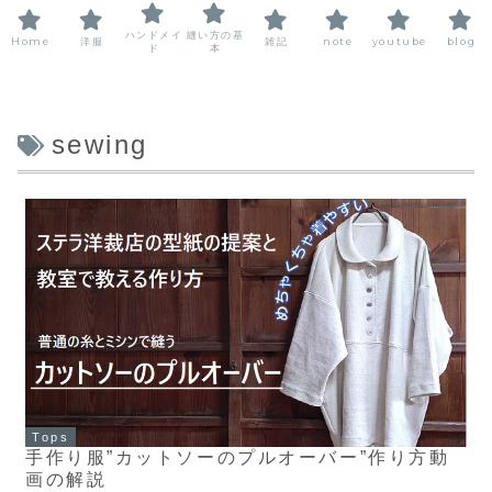
ハンドメイ
縫い方の基
Home
洋服
雑記
note
youtube
blog
ド
本
sewing
Tops
手作り服”カットソーのプルオーバー”作り方動
画の解説