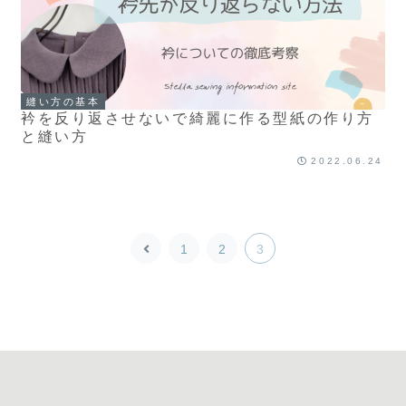
縫い方の基本
衿を反り返させないで綺麗に作る型紙の作り方
と縫い方
2022.06.24
前
1
2
3
へ