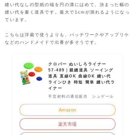
縫い代なしの型紙の端を円の溝にはめて、決まった幅の
縫い代を書く道具です。最大で1cmが測れるようになっ
ています。
こちらは洋裁で使うよりも、パッチワークやアップリケ
などのハンドメイドで出番が多そうです。
クロバー ぬいしろライナー
57-489｜裁縫道具 ソーイング
道具 直線OK 曲線OK 縫い代
ラインひき 時短 簡単 縫い代ラ
イナー
手芸材料の通信販売 シュゲール
Amazon
楽天市場