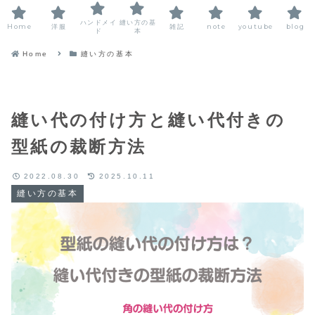
ハンドメイ
縫い方の基
Home
洋服
雑記
note
youtube
blog
ド
本
Home
縫い方の基本
縫い代の付け方と縫い代付きの
型紙の裁断方法
2022.08.30
2025.10.11
縫い方の基本