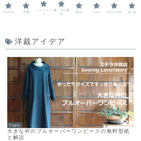
ハンドメイ
縫い方の基
Home
洋服
雑記
note
youtube
blog
ド
本
洋裁アイデア
Tops
大きな衿のプルオーバーワンピースの無料型紙
と解説