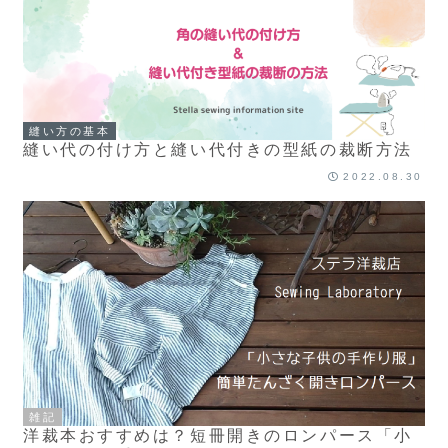
縫い方の基本
縫い代の付け方と縫い代付きの型紙の裁断方法
2022.08.30
雑記
洋裁本おすすめは？短冊開きのロンパース「小