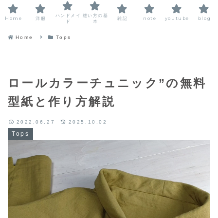
ハンドメイ
縫い方の基
Home
洋服
雑記
note
youtube
blog
ド
本
Home
Tops
ロールカラーチュニック”の無料
型紙と作り方解説
2022.06.27
2025.10.02
Tops