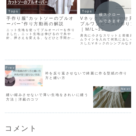
Tops
Tops
横スクロー
手作り服”カットソーのプルオ
Vネックすっきりやせ見
ルできます
ーバー”作り方動画の解説
プルワンピースの作り方
｜M/L~3L
ニット生地を使ってプルオーバーを作り
ました。ニット生地は伸びるので糸や
肩先に小さなスリットと前後差
針、押さえを変える、などひと手間かか
ムラインを入れて何気におしゃ
りますが、生地の伸び具合によっては普
スしたVネックのシンプルなデ
通の針と糸で縫える場合もあります。今
ワンピースを作りました。 いろ
回使った生地は、しっかり目の中厚程度
回しが楽しめる便利なアイテム
の生地でしたので、針も糸も...
り方は比較的簡単です！色違い
もいいし、ウールや起毛...
衿を反り返させないで綺麗に作る型紙の作り
方と縫い方
縫い縮みさせないで薄い生地をきれいに縫う
方法｜洋裁のコツ
コメント