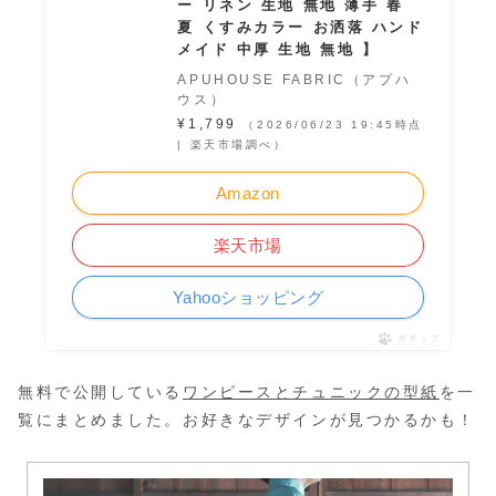
ー リネン 生地 無地 薄手 春
夏 くすみカラー お洒落 ハンド
メイド 中厚 生地 無地 】
APUHOUSE FABRIC（アプハ
ウス）
¥1,799
（2026/06/23 19:45時点
| 楽天市場調べ）
Amazon
楽天市場
Yahooショッピング
ポチップ
無料で公開している
ワンピースとチュニックの型紙
を一
覧にまとめました。お好きなデザインが見つかるかも！