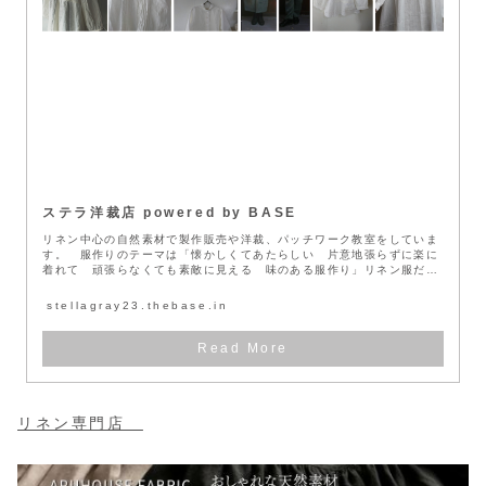
ステラ洋裁店 powered by BASE
リネン中心の自然素材で製作販売や洋裁、パッチワーク教室をしていま
す。 服作りのテーマは「懐かしくてあたらしい 片意地張らずに楽に
着れて 頑張らなくても素敵に見える 味のある服作り」リネン服だか
らと言っ...
stellagray23.thebase.in
リネン専門店