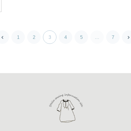
前
1
2
3
4
5
…
7
へ