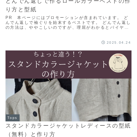
どんでん返しで作るロールカラーベストの作
り方と型紙
PR 本ページにはプロモーションが含まれています。 ど
んでん返しで袖ぐりを始末するベストです。 どんでん返し
の方法は、ややこしいのですが、理屈がわかるとバイヤス
始末をするよりもワンランク上の仕上がりに...
2025.04.24
Tops
スタンドカラージャケットレディースの型紙
（無料）と作り方