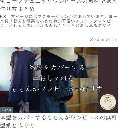
角ヨークチュニックワンピースの無料型紙と
作り方まとめ
PR 本ページにはプロモーションが含まれています。ヨー
ク切り替えと腰高で小さな衿が可愛いチュニックワンピー
ス。おしゃれ着にもなるきちんとした印象もあるデザイン
が特徴です！本記事では作り方動画と作り方の...
2025.04.09
Tops
体型をカバーするももんがワンピースの無料
型紙と作り方