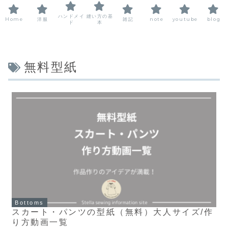
ハンドメイ
縫い方の基
Home
洋服
雑記
note
youtube
blog
ド
本
無料型紙
Bottoms
スカート・パンツの型紙（無料）大人サイズ/作
り方動画一覧