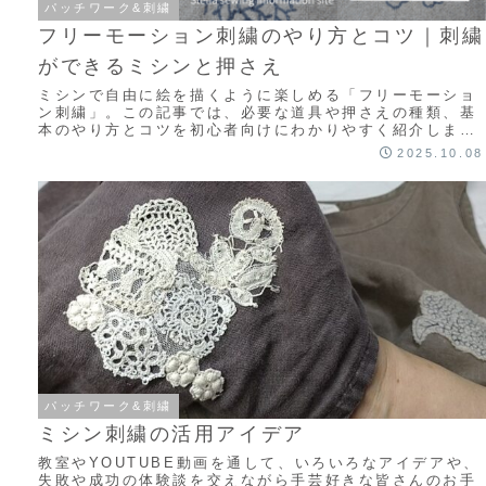
パッチワーク&刺繍
フリーモーション刺繍のやり方とコツ｜刺繍
ができるミシンと押さえ
ミシンで自由に絵を描くように楽しめる「フリーモーショ
ン刺繍」。この記事では、必要な道具や押さえの種類、基
本のやり方とコツを初心者向けにわかりやすく紹介しま
す。オリジナル刺繍を楽しみたい方におすすめです。
2025.10.08
パッチワーク&刺繍
ミシン刺繍の活用アイデア
教室やYOUTUBE動画を通して、いろいろなアイデアや、
失敗や成功の体験談を交えながら手芸好きな皆さんのお手